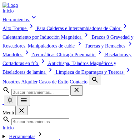
Inicio
expand_more
Herramientas
chevron_right
chevron_right
Alto Torque
Para Calderas e Intercambiadores de Calor
chevron_right
Calentamiento por Inducción Magnética
Brazos 0 Gravedad y
chevron_right
chevron_right
Roscadores, Manipuladores de cable
Tuercas y Remaches
chevron_right
chevron_right
Mandriles
Neumáticas Chicago Pneumatic
Biseladoras y
chevron_right
Cortadoras en frío
Antichispa, Taladros Magnéticos y
chevron_right
chevron_right
Biseladoras de lámina
Limpieza de Espárragos y Tuercas
search
Nosotros
Alquiler
Casos de Éxito
Contacto
search
close
light_mode
menu
close
Menú
search
Inicio
chevron_right
Herramientas